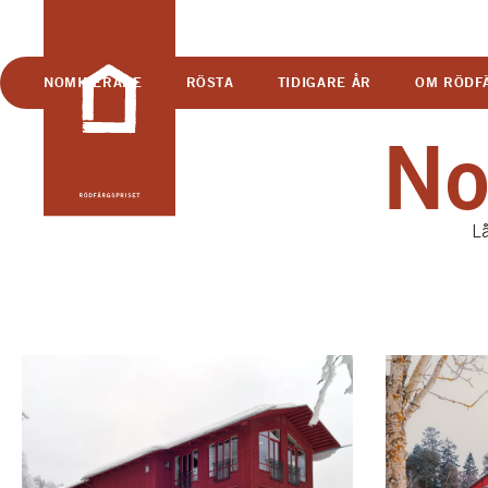
NOMINERADE
RÖSTA
TIDIGARE ÅR
OM RÖDF
No
Lå