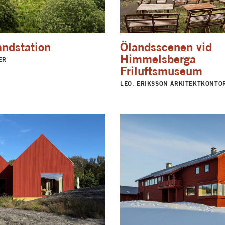
andstation
Ölandsscenen vid
Himmelsberga
ER
Friluftsmuseum
LEO. ERIKSSON ARKITEKTKONTO