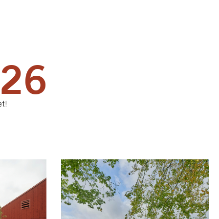
026
et!