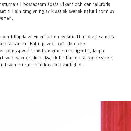
 naturnära i bostadsområdets utkant och den faluröda
uset till sin omgivning av klassisk svensk natur i form av
vatten.
nom tillagda volymer fått en ny siluett med ett samtida
den klassiska ”Falu ljusröd” och den icke
en platsspecifik med varierade rumsligheter, långa
rt som exteriört finns kvaliteter från en klassisk svensk
ial som nu kan få åldras med värdighet.