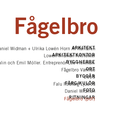
Fågelbro
ARKITEKT
aniel Widman + Ulrika Lowén Horn Af Rantzien
ARKITEKTKONTOR
Lowén Widman Arkitekter
BYGGHERRE
lin och Emil Möller. Entreprenör Leo Hellman.
ORT
Fågelbro Värmdö
BYGGÅR
2018
FÄRG/KULÖR
Falu Rödfärg Ljusröd
FOTO
Daniel Widman
RITNINGAR
Fågelbro (pdf)