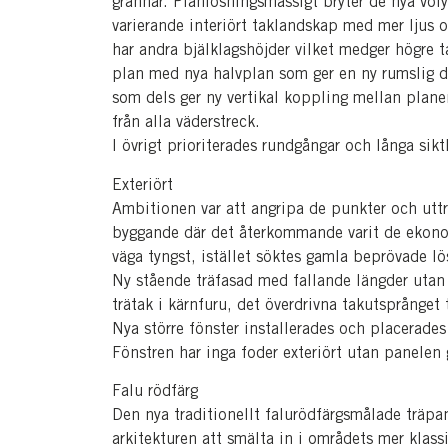
grannar. Planlösningsmässigt bryter de nya vo
varierande interiört taklandskap med mer ljus 
har andra bjälklagshöjder vilket medger högre 
plan med nya halvplan som ger en ny rumslig dy
som dels ger ny vertikal koppling mellan planen 
från alla väderstreck.
I övrigt prioriterades rundgångar och långa sik
Exteriört
Ambitionen var att angripa de punkter och uttr
byggande där det återkommande varit de ekono
väga tyngst, istället söktes gamla beprövade l
Ny stående träfasad med fallande längder utan
trätak i kärnfuru, det överdrivna takutsprånget t
Nya större fönster installerades och placerades 
Fönstren har inga foder exteriört utan panelen 
Falu rödfärg
Den nya traditionellt falurödfärgsmålade träpa
arkitekturen att smälta in i områdets mer klas