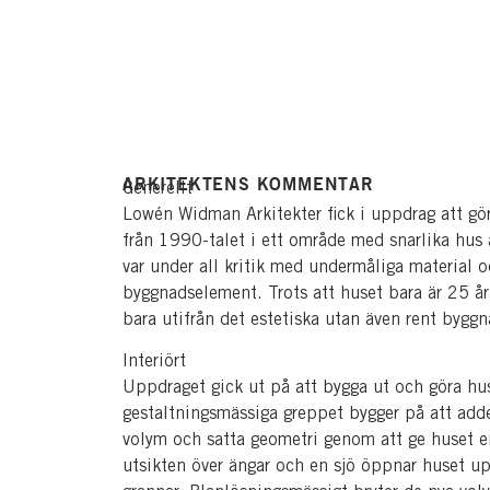
ARKITEKTENS KOMMENTAR
Generellt
Lowén Widman Arkitekter fick i uppdrag att gö
från 1990-talet i ett område med snarlika hus 
var under all kritik med undermåliga material o
byggnadselement. Trots att huset bara är 25 år
bara utifrån det estetiska utan även rent byggn
Interiört
Uppdraget gick ut på att bygga ut och göra hu
gestaltningsmässiga greppet bygger på att add
volym och satta geometri genom att ge huset en
utsikten över ängar och en sjö öppnar huset up