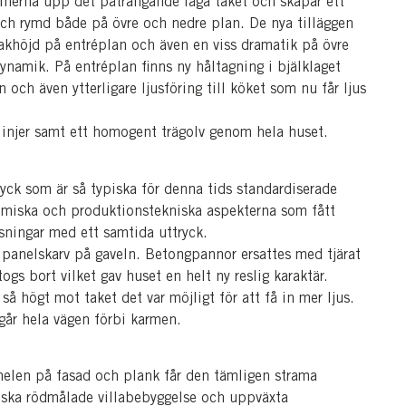
lymerna upp det påträngande låga taket och skapar ett
och rymd både på övre och nedre plan. De nya tilläggen
takhöjd på entréplan och även en viss dramatik på övre
namik. På entréplan finns ny håltagning i bjälklaget
och även ytterligare ljusföring till köket som nu får ljus
tlinjer samt ett homogent trägolv genom hela huset.
yck som är så typiska för denna tids standardiserade
miska och produktionstekniska aspekterna som fått
ösningar med ett samtida uttryck.
 panelskarv på gaveln. Betongpannor ersattes med tjärat
ogs bort vilket gav huset en helt ny reslig karaktär.
så högt mot taket det var möjligt för att få in mer ljus.
går hela vägen förbi karmen.
nelen på fasad och plank får den tämligen strama
siska rödmålade villabebyggelse och uppväxta