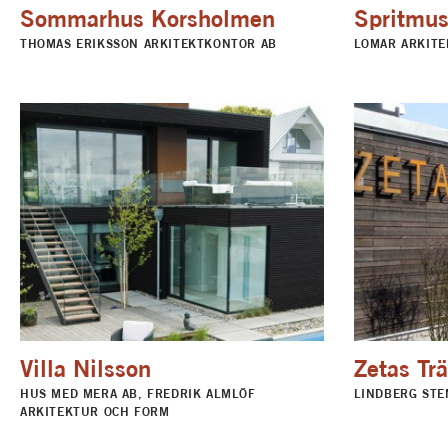
Sommarhus Korsholmen
Spritmu
THOMAS ERIKSSON ARKITEKTKONTOR AB
LOMAR ARKITE
Villa Nilsson
Zetas Tr
HUS MED MERA AB, FREDRIK ALMLÖF
LINDBERG STE
ARKITEKTUR OCH FORM