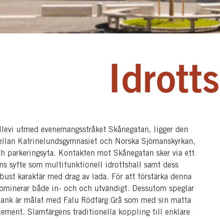
Idrott
Ullevi utmed evenemangsstråket Skånegatan, ligger den
 mellan Katrinelundsgymnasiet och Norska Sjömanskyrkan,
ch parkeringsyta. Kontakten mot Skånegatan sker via ett
ns syfte som multifunktionell idrottshall samt dess
ust karaktär med drag av lada. För att förstärka denna
 dominerar både in- och och utvändigt. Dessutom speglar
äplank är målat med Falu Rödfärg Grå som med sin matta
rcement. Slamfärgens traditionella koppling till enklare