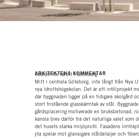
ARKITEKTENS KOMMENTAR
Robust för idrott i Göteborg
Mitt i centrala Göteborg, inte långt från Nya 
nya Idrottshögskolan. Det är ett infillprojekt
där byggnaden ligger på en tidigare skolgård o
stort fristående glasskärmtak av stål. Byggnade
gårdsplacering motiverade en bruksbetonad, rob
känsla blev därför trä det naturliga valet som
det husets starka miljöprofil. Fasadens limtr
yta spelar mot glansigare ståldetaljer och fibe