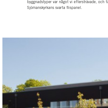
byggnadstyper var något vi eftersträvade, och f
Sjömanskyrkans svarta flispanel.