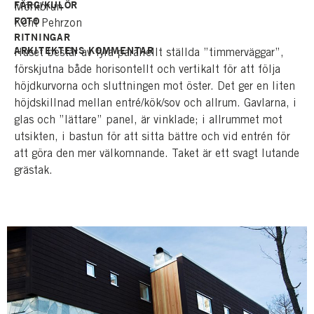
FÄRG/KULÖR
Mörkbrun
FOTO
Kent Pehrzon
RITNINGAR
ARKITEKTENS KOMMENTAR
Huset består av fyra parallellt ställda ”timmerväggar”,
förskjutna både horisontellt och vertikalt för att följa
höjdkurvorna och sluttningen mot öster. Det ger en liten
höjdskillnad mellan entré/kök/sov och allrum. Gavlarna, i
glas och ”lättare” panel, är vinklade; i allrummet mot
utsikten, i bastun för att sitta bättre och vid entrén för
att göra den mer välkomnande. Taket är ett svagt lutande
grästak.