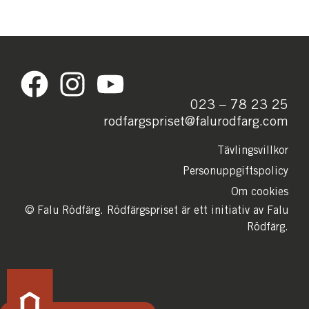
023 – 78 23 25
rodfargspriset@falurodfarg.com
Tävlingsvillkor
Personuppgiftspolicy
Om cookies
© Falu Rödfärg. Rödfärgspriset är ett initiativ av Falu
Rödfärg.