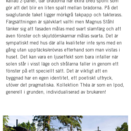
kallad z-panel, där brädorna har extra bred spont som
gör att det blir en liten spalt mellan brädorna. På det
svaglutande taket ligger mörkgrå takpapp och takterass.
Färgsättningen är självklart valfri men Magnus Ståhl
tänker sig att fasaden målas med svart slamfärg och att
även fönster och skjutdörrskarmar målas svarta. Det är
sympatiskt med hus där alla kvaliteter inte syns med en
gång utan upptäcks/erövras efterhand som man vistas i
huset. Det kan vara en ljuseffekt som bara infaller när
solen står i visst läge och strålarna faller in genom ett
fönster på ett speciellt sätt. Det är viktigt att en
byggnad har en egen identitet, ett poetiskt uttryck,
utöver det pragmatiska. Kollektion Théa är som en Ipod,
generell i grunden, individualiserad av brukaren!