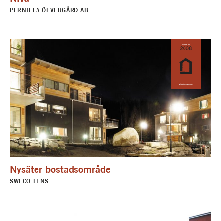
PERNILLA ÖFVERGÅRD AB
Nysäter bostadsområde
SWECO FFNS