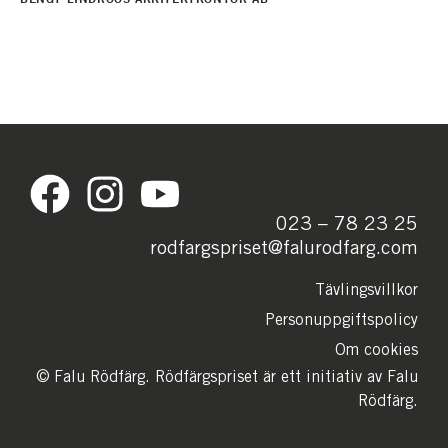
023 – 78 23 25
rodfargspriset@falurodfarg.com
Tävlingsvillkor
Personuppgiftspolicy
Om cookies
© Falu Rödfärg. Rödfärgspriset är ett initiativ av Falu
Rödfärg.