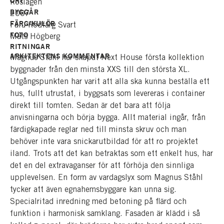
ORT
Roslagen
BYGGÅR
2007
FÄRG/KULÖR
Falu Rödfärg Svart
FOTO
Mats Högberg
RITNINGAR
ARKITEKTENS KOMMENTAR
Magnus Ståhl har skapat Next House första kollektion
byggnader från den minsta XXS till den största XL.
Utgångspunkten har varit att alla ska kunna beställa ett
hus, fullt utrustat, i byggsats som levereras i container
direkt till tomten. Sedan är det bara att följa
anvisningarna och börja bygga. Allt material ingår, från
färdigkapade reglar ned till minsta skruv och man
behöver inte vara snickarutbildad för att ro projektet
iland. Trots att det kan betraktas som ett enkelt hus, har
det en del extravaganser för att förhöja den sinnliga
upplevelsen. En form av vardagslyx som Magnus Ståhl
tycker att även egnahemsbyggare kan unna sig.
Specialritad inredning med betoning på flärd och
funktion i harmonisk samklang. Fasaden är klädd i så