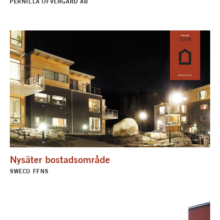
PERNILLA ÖFVERGÅRD AB
Nysäter bostadsområde
SWECO FFNS