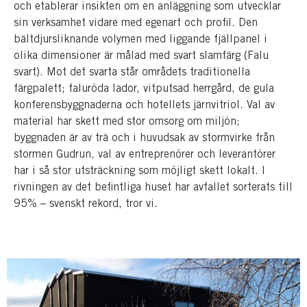
och etablerar insikten om en anläggning som utvecklar
sin verksamhet vidare med egenart och profil. Den
bältdjursliknande volymen med liggande fjällpanel i
olika dimensioner är målad med svart slamfärg (Falu
svart). Mot det svarta står områdets traditionella
färgpalett; faluröda lador, vitputsad herrgård, de gula
konferensbyggnaderna och hotellets järnvitriol. Val av
material har skett med stor omsorg om miljön;
byggnaden är av trä och i huvudsak av stormvirke från
stormen Gudrun, val av entreprenörer och leverantörer
har i så stor utsträckning som möjligt skett lokalt. I
rivningen av det befintliga huset har avfallet sorterats till
95% – svenskt rekord, tror vi.