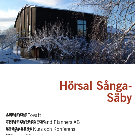
Hörsal Sånga-
Säby
ARKITEKT
Johannes Tovatt
ARKITEKTKONTOR
Tovatt Architects and Planners AB
BYGGHERRE
Sånga-Säby Kurs och Konferens