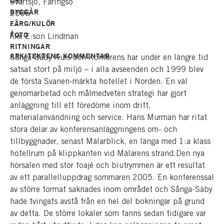
ORT
Svartsjö, Färingsö
BYGGÅR
2006
FÄRG/KULÖR
—
FOTO
Åke E:son Lindman
RITNINGAR
ARKITEKTENS KOMMENTAR
Sånga-Säby Kurs och Konferens har under en längre tid
satsat stort på miljö – i alla avseenden och 1999 blev
de första Svanen-märkta hotellet i Norden. En väl
genomarbetad och målmedveten strategi har gjort
anläggning till ett föredöme inom drift,
materialanvändning och service. Hans Murman har ritat
stora delar av konferensanläggningens om- och
tillbyggnader, senast Mälarblick, en länga med 1:a klass
hotellrum på klippkanten vid Mälarens strand.Den nya
hörsalen med stor foajé och biutrymmen är ett resultat
av ett parallelluppdrag sommaren 2005. En konferenssal
av större format saknades inom området och Sånga-Säby
hade tvingats avstå från en hel del bokningar på grund
av detta. De större lokaler som fanns sedan tidigare var