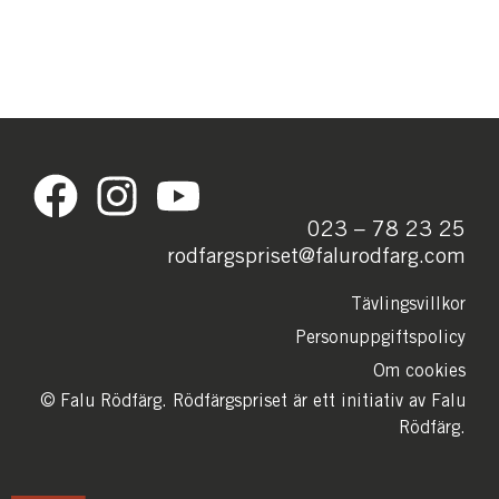
023 – 78 23 25
rodfargspriset@falurodfarg.com
Tävlingsvillkor
Personuppgiftspolicy
Om cookies
© Falu Rödfärg. Rödfärgspriset är ett initiativ av Falu
Rödfärg.