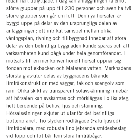
redan hårt utnyttjade. I dag kan anläggningen ta emot
större grupper på upp till 230 personer och även ha två
större grupper som går om lott. Den nya hörsalen är
byggd uppe på delar av den ursprungliga delen av
anläggningen; ett intrikat samspel mellan olika
våningsplan, rivning och tillbyggnad innebar att stora
delar av den befintliga byggnaden kunde sparas och att
verksamheten kund pågå under hela genomförandet. I
motsats till en mer konventionell hörsal öppnar sig
fonden mot ekbacken och Mälarens vatten. Marknadens
största glasrutor delas av byggnadens bärande
limträkonstruktion med väggar, tak och scengolv som
ram. Olika skikt av transparent solavskärmning innebär
att hörsalen kan avskärmas och mörkläggas i olika steg,
helt beroende på behov, ljus och stämning.
Hörsalsvåningen skjuter ut utanför det befintliga
bottenplanet. Tio stycken rödfärgade (Falu ljusröd)
limträpelare, med robusta linoljebrända smidesbeslag
vid topp och fot bär fem stora limträbågar.