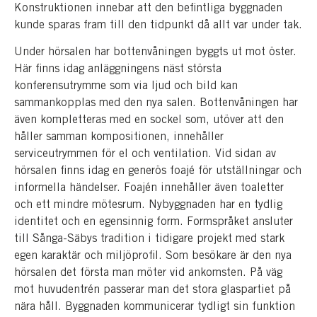
Konstruktionen innebar att den befintliga byggnaden
kunde sparas fram till den tidpunkt då allt var under tak.
Under hörsalen har bottenvåningen byggts ut mot öster.
Här finns idag anläggningens näst största
konferensutrymme som via ljud och bild kan
sammankopplas med den nya salen. Bottenvåningen har
även kompletteras med en sockel som, utöver att den
håller samman kompositionen, innehåller
serviceutrymmen för el och ventilation. Vid sidan av
hörsalen finns idag en generös foajé för utställningar och
informella händelser. Foajén innehåller även toaletter
och ett mindre mötesrum. Nybyggnaden har en tydlig
identitet och en egensinnig form. Formspråket ansluter
till Sånga-Säbys tradition i tidigare projekt med stark
egen karaktär och miljöprofil. Som besökare är den nya
hörsalen det första man möter vid ankomsten. På väg
mot huvudentrén passerar man det stora glaspartiet på
nära håll. Byggnaden kommunicerar tydligt sin funktion